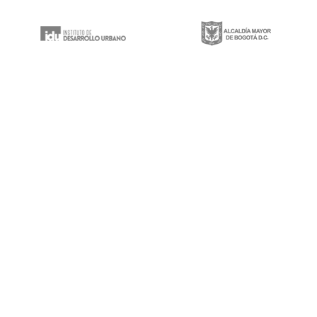
Gestión integral de proyectos de construcción, mantenimiento y rehabilitación
de infraestructura vial, espacios públicos y puentes vehiculares a lo largo y
ancho del territorio nacional.
Calle 100 # 8a-49 Edificio Trade World Center,
Piso 9
contacto@icein.com