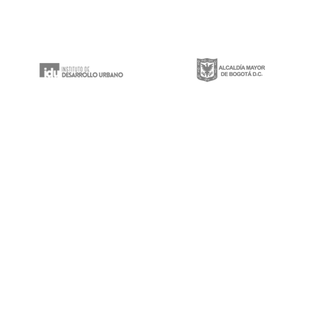
Gestión integral de proyectos de construcción, mantenimiento y rehabilitación
de infraestructura vial, espacios públicos y puentes vehiculares a lo largo y
ancho del territorio nacional.
Calle 100 # 8a-49 Edificio Trade World Center,
Piso 9