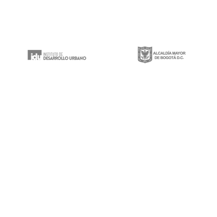
Gestión integral de proyectos de construcción, mantenimiento y rehabilitación
de infraestructura vial, espacios públicos y puentes vehiculares a lo largo y
ancho del territorio nacional.
Calle 100 # 8a-49 Edificio Trade World Center,