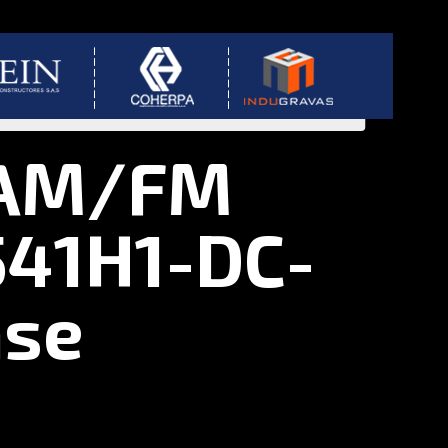
 AM/FM
541H1-DC-
ase