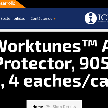
sarrollo
Sostenibilidad
Contáctenos
orktunes™
Protector, 90
, 4 eaches/c
Home
Shop Details