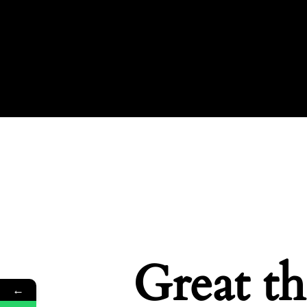
Great th
←