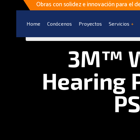
Obras con solidez e innovación para el de
Home
Conócenos
Proyectos
Servicios
3M™ W
Hearing 
PS